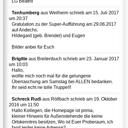
LG Beatrix
Tenhumberg
aus
Weilheim
schrieb am
15. Juli 2017
um
20:37
Gratulation zu der Super-Aufführung am 29.06.2017
auf Andechs.
Hildegard (geb. Brendel) und Eugen
Bilder anbei für Euch
Brigitte
aus
Breitenbuch
schrieb am
23. Januar 2017
um
10:03
Hallo,
wollte mich noch mal für die gelungene
Überraschung am Samstag bei ALLEN bedanken.
Ihr seid echt ne tolle Truppe!!!
Schreck Rudi
aus
Röllbach
schrieb am
19. Oktober
2016
um
11:50
Hallo Kollegen, die Homepage ist prima,
kleiner Hinweis für Außenstehende die keine
Ortskenntnis besitzen, Wo ist Euer Proberaum, ich
fand leider keine Adresse?